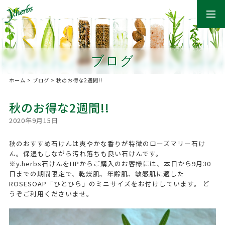
togg
navi
ブログ
ホーム
>
ブログ
>
秋のお得な2週間!!
秋のお得な2週間!!
2020年9月15日
秋のおすすめ石けんは爽やかな香りが特徴のローズマリー石け
ん。保湿もしながら汚れ落ちも良い石けんです。
※y.herbs石けんをHPからご購入のお客様には、本日から9月30
日までの期間限定で、乾燥肌、年齢肌、敏感肌に適した
ROSESOAP「ひとひら」のミニサイズをお付けしています。 ど
うぞご利用くださいませ。