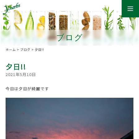
togg
navi
ブログ
ホーム
>
ブログ
>
夕日!!
夕日!!
2021年5月10日
今日は夕日が綺麗です