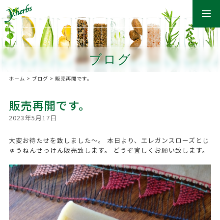
togg
navi
ブログ
ホーム
>
ブログ
>
販売再開です。
販売再開です。
2023年5月17日
大変お待たせを致しました〜。 本日より、エレガンスローズとじ
ゅうねんせっけん販売致します。 どうぞ宜しくお願い致します。