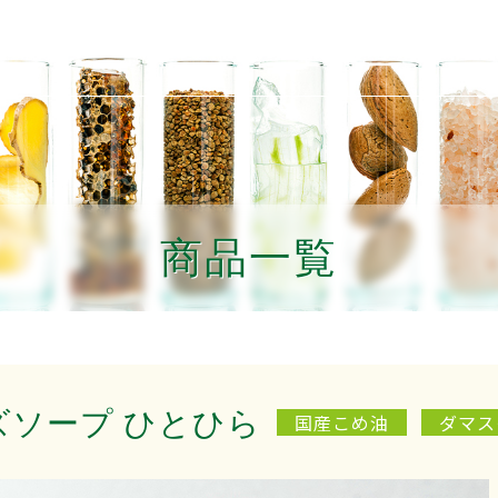
素材
生産者紹介
商品の選び方
利用者の声
取扱店舗
商品一覧
ズソープ ひとひら
国産こめ油
ダマス