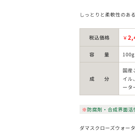
しっとりと柔軟性のあ
2,
税込価格
￥
容
量
100g
国産
成
分
イル
ータ
※
防腐剤・合成界面活
ダマスクローズウォー