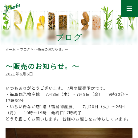
togg
navi
ブログ
ホーム
>
ブログ
>
〜販売のお知らせ。〜
〜販売のお知らせ。〜
2021年6月6日
いつもありがとうございます。 7月の販売予定です。
・福島観光物産館 7月8日（木）・7月9日（金） 9時30分〜
17時30分
・いちい街なか店1階「福島物産展」 7月20日（火）〜26日
（月） 10時〜19時 最終日17時終了
どうぞ宜しくお願いします。 皆様のお越しをお待ちしています。