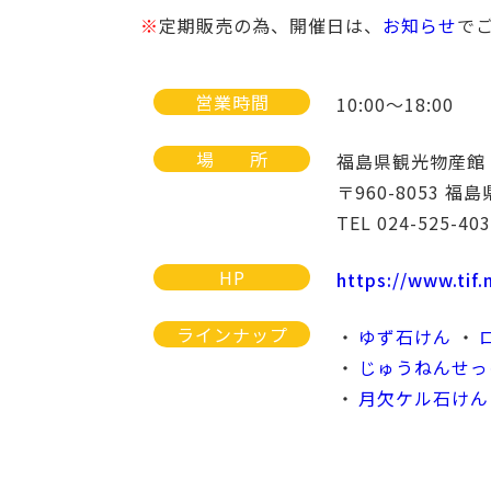
※
定期販売の為、開催日は、
お知らせ
で
営業時間
10:00～18:00
場
所
福島県観光物産館
〒960-8053 
TEL 024-525-40
HP
https://www.tif
ラインナップ
ゆず石けん
じゅうねんせっ
月欠ケル石けん