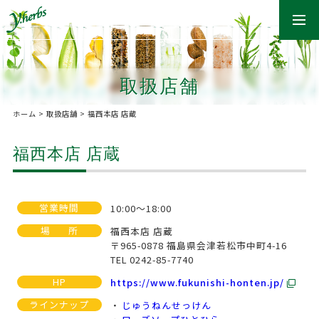
togg
navi
取扱店舗
ホーム
>
取扱店舗
>
福西本店 店蔵
福西本店 店蔵
営業時間
10:00～18:00
場
所
福西本店 店蔵
〒965-0878 福島県会津若松市中町4-16
TEL 0242-85-7740
HP
https://www.fukunishi-honten.jp/
ラインナップ
じゅうねんせっけん